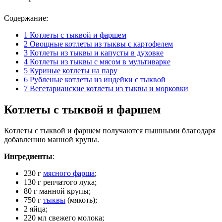
Содержание:
1
Котлеты с тыквой и фаршем
2
Овощные котлеты из тыквы с картофелем
3
Котлеты из тыквы и капусты в духовке
4
Котлеты из тыквы с мясом в мультиварке
5
Куриные котлеты на пару
6
Рубленые котлеты из индейки с тыквой
7
Вегетарианские котлеты из тыквы и морковки
Котлеты с тыквой и фаршем
Котлеты с тыквой и фаршем получаются пышными благодаря
добавлению манной крупы.
Ингредиенты
:
230 г
мясного фарша
;
130 г репчатого лука;
80 г манной крупы;
750 г
тыквы
(мякоть);
2 яйца;
220 мл свежего молока;