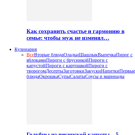
Как сохранить счастье и гармонию в
семье: чтобы муж не изменял…
Кулинария
Все
Вторые блюда
Оладьи
Шашлык
Выпечка
Пирог с
яблоками
Пироги с брусникой
Пироги с
капустой
Пироги с картошкой
Пироги с
творогом
Десерты
Заготовки
Закуски
Напитки
Первы
блюда
Окрошка
Супы
Салаты
Соусы и маринады
Голубцы из пекинской капусты – 5