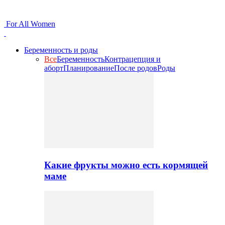
For All Women
Беременность и роды
Все
Беременность
Контрацепция и
аборт
Планирование
После родов
Роды
Какие фрукты можно есть кормящей
маме