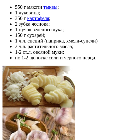
550 г мякоти
тыквы
;
1 луковица;
350 г
картофеля
;
2 зубка чеснока;
1 пучок зеленого лука;
150 г сухарей;
1 ч.л. специй (паприка, хмели-сунели)
2 ч.л. растительного масла;
1-2 ст.л. овсяной муки;
по 1-2 щепотке соли и черного перца.